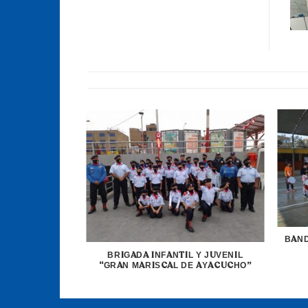
 REALIZACIÓN
 NACIONAL
II-EE DE LA
2
BAND
BRIGADA INFANTIL Y JUVENIL
“GRAN MARISCAL DE AYACUCHO”