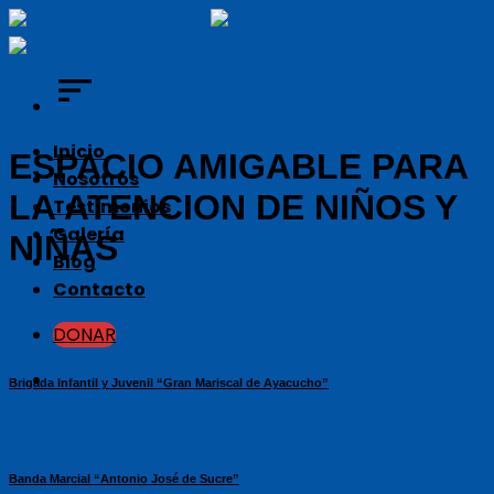
Skip
to
content
Inicio
ESPACIO AMIGABLE PARA
Nosotros
LA ATENCION DE NIÑOS Y
Testimonios
Galería
NIÑAS
Blog
Contacto
DONAR
Brigada Infantil y Juvenil “Gran Mariscal de Ayacucho”
Banda Marcial “Antonio José de Sucre”